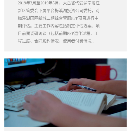
2019年3月至2019年5月，大岳咨询受湖南湘江
新区管委会下属平台梅溪湖投资公司委托，对
梅溪湖国际新城二期综合管廊PPP项目进行中
期评估。主要工作内容包括制定评估方案、项
目前期调研访谈（包括前期PPP运作过程、工
程进度、合同履约情况、使用者付费情况
等）、项目评估报告编制、补充协议编制建议
等。评估工作开展顺利，帮助客户掌握项目建
设运行情况，建立了科学的项目评价体系，理
顺了项目运行机制。同时，也总结了项目运作
各方面经验教训，为后续PPP项目的开展提供
了宝贵经验。